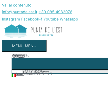
Vai al contenuto
info@puntadelest.it
+39 085 4982076
Instagram
Facebook-f
Youtube
Whatsapp
MENU
MENU
Camere
Ristorante
Spiaggia
Servizi
Abruzzo
Food & more
Luoghi del cuore
Bike & Nordic
Artigiani per amore
Offerte
Blog
Contatti