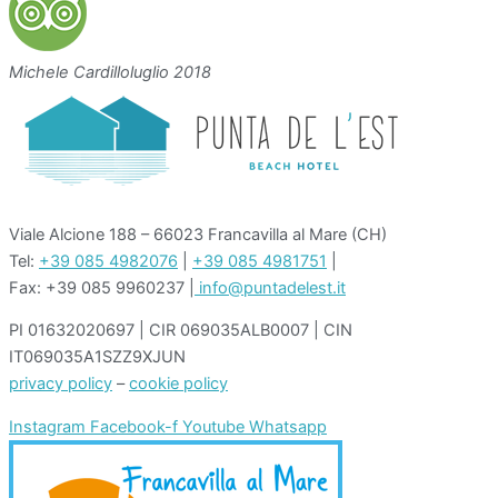
Michele Cardillo
luglio 2018
Viale Alcione 188 – 66023 Francavilla al Mare (CH)
Tel:
+39 085 4982076
|
+39 085 4981751
|
Fax: +39 085 9960237 |
info@puntadelest.it
PI 01632020697 | CIR 069035ALB0007 | CIN
IT069035A1SZZ9XJUN
privacy policy
–
cookie policy
Instagram
Facebook-f
Youtube
Whatsapp