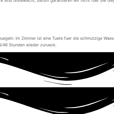
ze sind unbewacht, darum garantieren wir nicht fuer die Ge
egeln. Im Zimmer ist eine Tuete fuer die schmutzige Wae
24/48 Stunden wieder zurueck.